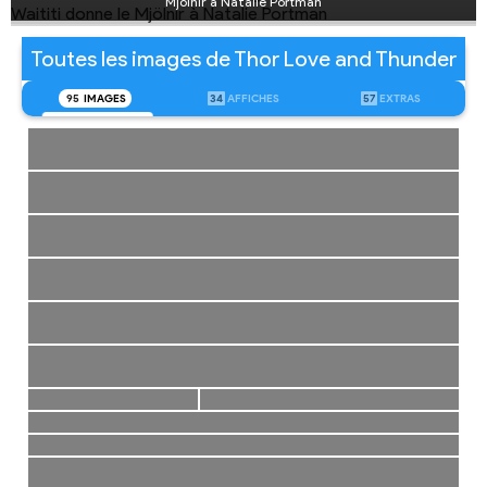
Mjölnir à Natalie Portman
Toutes les images de Thor Love and Thunder
95
IMAGES
34
AFFICHES
57
EXTRAS