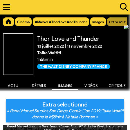
Cinéma
#Marvel #ThorLoveAndThunder
Images
Extra n°11123
Thor Love and Thunder
13 juillet 2022
|
11 novembre 2022
Taika Waititi
1h58min
THE WALT DISNEY COMPANY FRANCE
ACTU
DÉTAILS
IMAGES
VIDÉOS
CRITIQUE
Extra selectionné
« Panel Marvel Studios San Diego Comic Con 2019: Taika Waititi
donne le Mjölnir à Natalie Portman »
Panel Marvel Studios San Diego Comic Con 2019: Taika Waititi donne le