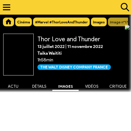
Cinéma
#Marvel #ThorLoveAndThunder
Images
Image n°173
Thor Love and Thunder
13 juillet 2022
|
11 novembre 2022
Taika Waititi
1h58min
THE WALT DISNEY COMPANY FRANCE
ACTU
DÉTAILS
IMAGES
VIDÉOS
CRITIQUE