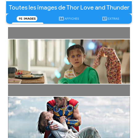
Toutes les images de Thor Love and Thunder
95
IMAGES
34
AFFICHES
57
EXTRAS