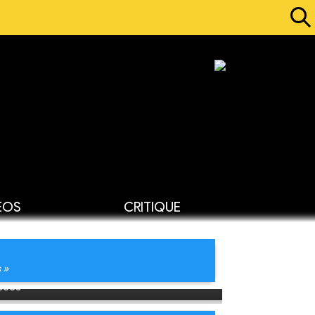
ÉOS
CRITIQUE
 »
osées