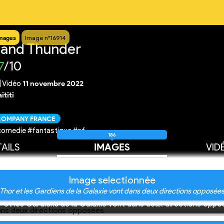
mages
Image n°16914
 and Thunder
7
/10
|
Vidéo
11 novembre 2022
ititi
 COMPANY FRANCE
comedie #fantastique #sf
186
AILS
IMAGES
VID
Image selectionnée
 Thor et les Gardiens de la Galaxie vont dans deux directions opposées
 et les Gardiens de la Galaxie vont dans deux directions opp