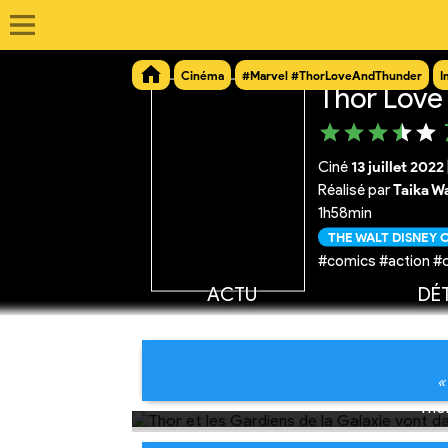
Cinéma
#Marvel #ThorLoveAndThunder
I
Thor Love
Ciné
13 juillet 2022
Réalisé par
Taika Wa
1h58min
THE WALT DISNEY
#comics #action #
ACTU
DÉT
«
Thor