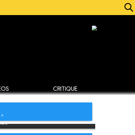
ÉOS
CRITIQUE
 »
man)