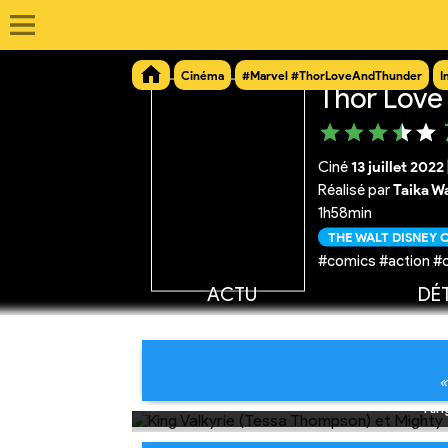
Cinéma
#Marvel #ThorLoveAndThunder
I
Thor Love
Ciné
13 juillet 2022
Réalisé par
Taika Wa
1h58min
THE WALT DISNEY
#comics #action #
ACTU
DÉT
«
Kin