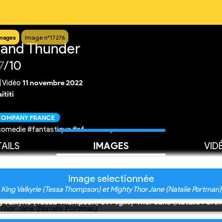
mages
Image n°17276
 and Thunder
7
/10
|
Vidéo
11 novembre 2022
ititi
 COMPANY FRANCE
comedie #fantastique #sf
AILS
IMAGES
VID
Image selectionnée
 King Valkyrie (Tessa Thompson) et Mighty Thor Jane (Natalie Portman)
g Valkyrie (Tessa Thompson) et Mighty Thor Jane (Natalie Port