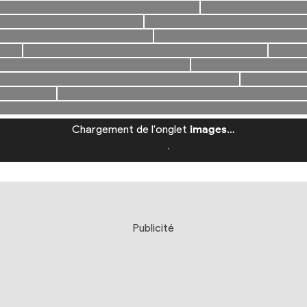
Chargement de l'onglet
images
…
Publicité