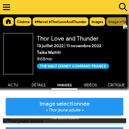
Cinéma
#Marvel #ThorLoveAndThunder
Images
Image n°169
Thor Love and Thunder
13 juillet 2022
|
11 novembre 2022
Taika Waititi
1h58min
THE WALT DISNEY COMPANY FRANCE
ACTU
DÉTAILS
IMAGES
VIDÉOS
CRITIQUE
Image selectionnée
« Thor jeune adulte »
Thor jeune adulte