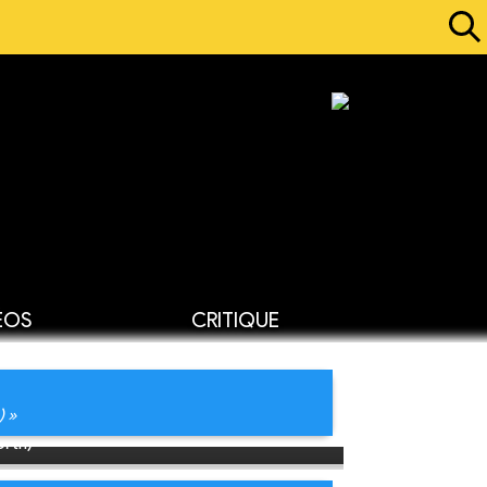
ÉOS
CRITIQUE
) »
rth)