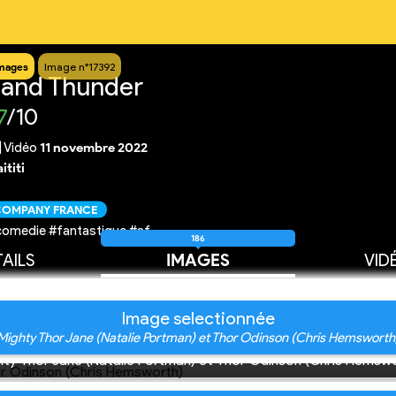
mages
Image n°17392
 and Thunder
7
/10
|
Vidéo
11 novembre 2022
ititi
 COMPANY FRANCE
comedie #fantastique #sf
186
AILS
IMAGES
VID
Image selectionnée
Mighty Thor Jane (Natalie Portman) et Thor Odinson (Chris Hemsworth
hty Thor Jane (Natalie Portman) et Thor Odinson (Chris Hemswo