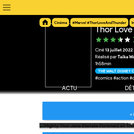
Cinéma
#Marvel #ThorLoveAndThunder
I
Thor Love
Ciné
13 juillet 2022
Réalisé par
Taika Wa
1h58min
THE WALT DISNEY
#comics #action #
ACTU
DÉT
« 
Mig