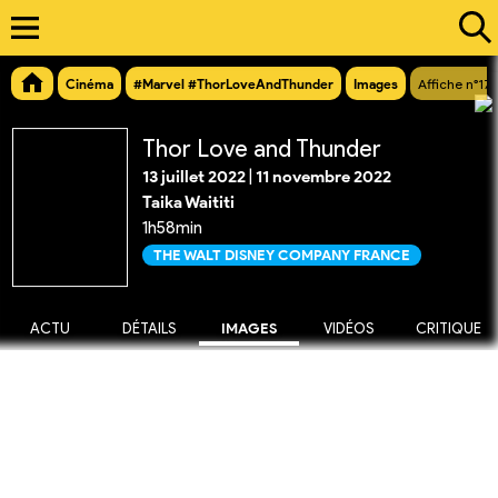
Cinéma
#Marvel #ThorLoveAndThunder
Images
Affiche n°17
Thor Love and Thunder
13 juillet 2022
|
11 novembre 2022
Taika Waititi
1h58min
THE WALT DISNEY COMPANY FRANCE
ACTU
DÉTAILS
IMAGES
VIDÉOS
CRITIQUE