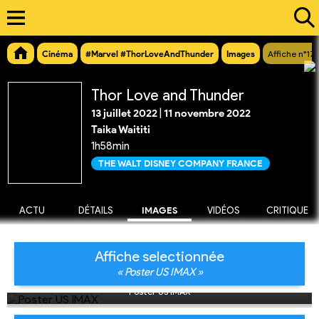
Cinéma
#Marvel #ThorLoveAndThunder
Images
Affiche n°17
Thor Love and Thunder
13 juillet 2022
|
11 novembre 2022
Taika Waititi
1h58min
THE WALT DISNEY COMPANY FRANCE
ACTU
DÉTAILS
IMAGES
VIDÉOS
CRITIQUE
Affiche selectionnée
« Poster US IMAX »
Poster US IMAX