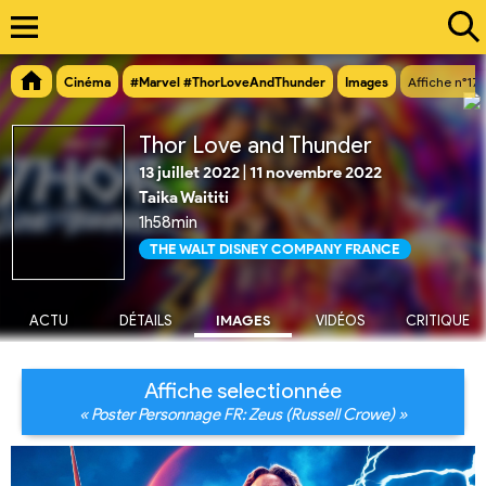
Cinéma
#Marvel #ThorLoveAndThunder
Images
Affiche n°17
Thor Love and Thunder
13 juillet 2022
|
11 novembre 2022
Taika Waititi
1h58min
THE WALT DISNEY COMPANY FRANCE
ACTU
DÉTAILS
IMAGES
VIDÉOS
CRITIQUE
Affiche selectionnée
« Poster Personnage FR: Zeus (Russell Crowe) »