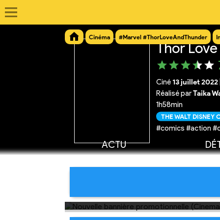
Cinéma
#Marvel #ThorLoveAndThunder
I
Thor Love
Ciné
13 juillet 2022
Réalisé par
Taika Wa
1h58min
THE WALT DISNEY
#comics #action #
ACTU
DÉT