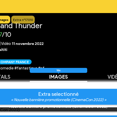
mages
Extra n°17010
 and Thunder
7
/10
|
Vidéo
11 novembre 2022
ititi
 COMPANY FRANCE
comedie #fantastique #sf
186
AILS
IMAGES
VID
Extra selectionné
« Nouvelle bannière promotionnelle (CinemaCon 2022) »
Nouvelle bannière promotionnelle (CinemaCon 2022)