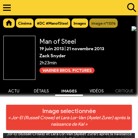
Cinéma
#DC #ManofSteel
Images
Image n°11376
Man of Steel
19 juin 2013
|
21 novembre 2013
Zack Snyder
2h23min
WARNER BROS. PICTURES
ACTU
DÉTAILS
IMAGES
VIDÉOS
CRITIQUE
Image selectionnée
« Jor-El (Russell Crowe) et Lara Lor-Van (Ayelet Zurer) après la
naissance de Kal »
Jor-El (Russell Crowe) et Lara Lor-Van (Ayelet Zurer) après la naissance