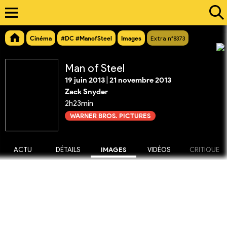
Cinéma
#DC #ManofSteel
Images
Extra n°8373
Man of Steel
19 juin 2013
|
21 novembre 2013
Zack Snyder
2h23min
WARNER BROS. PICTURES
ACTU
DÉTAILS
IMAGES
VIDÉOS
CRITIQUE