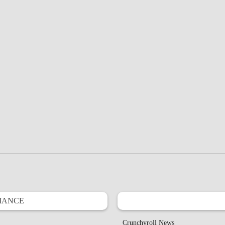
IANCE
Crunchyroll News