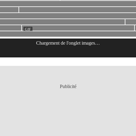
Chargement de l'onglet
images
…
Publicité