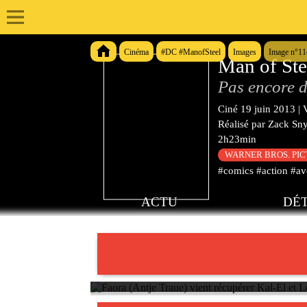
Cinéma
#DC #ManofSteel
Images
Image n°1
Man of Ste
Pas encore d
Ciné
19 juin 2013
|
Réalisé par
Zack Sn
2h23min
WARNER BROS. PI
#comics #action #ave
ACTU
DÉT