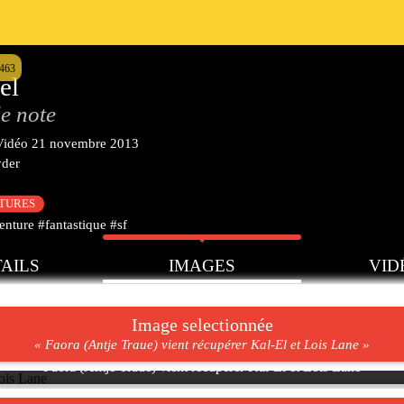
1463
el
e note
Vidéo
21 novembre 2013
yder
CTURES
nture #fantastique #sf
AILS
IMAGES
VID
Image selectionnée
« Faora (Antje Traue) vient récupérer Kal-El et Lois Lane »
Faora (Antje Traue) vient récupérer Kal-El et Lois Lane