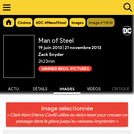
Cinéma
#DC #ManofSteel
Images
Image n°11510
Man of Steel
19 juin 2013
|
21 novembre 2013
Zack Snyder
2h23min
WARNER BROS. PICTURES
ACTU
DÉTAILS
IMAGES
VIDÉOS
CRITIQUE
Image selectionnée
« Clark Kent (Henry Cavill) utilise sa vision laser pour creuser un
passage dans la glace jusqu'au vaisseau kryptonien »