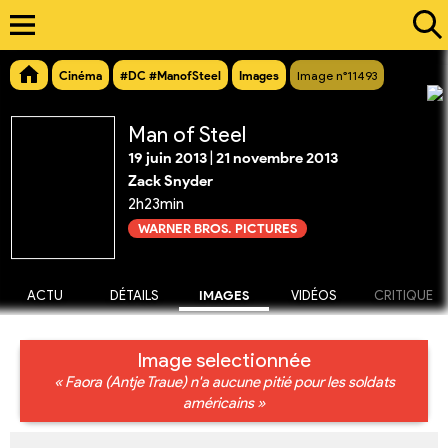
Cinéma
#DC #ManofSteel
Images
Image n°11493
Man of Steel
19 juin 2013
|
21 novembre 2013
Zack Snyder
2h23min
WARNER BROS. PICTURES
ACTU
DÉTAILS
IMAGES
VIDÉOS
CRITIQUE
Image selectionnée
« Faora (Antje Traue) n'a aucune pitié pour les soldats
américains »