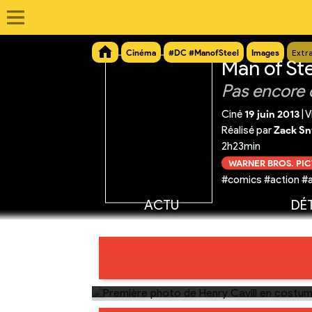
Cinéma
#DC #ManofSteel
Images
Extr
Man of St
Pas encore 
Ciné
19 juin 2013
|
V
Réalisé par
Zack Sn
2h23min
WARNER BROS. PI
#comics #action #a
ACTU
DÉT