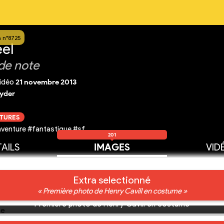
a n°8725
eel
de note
idéo
21 novembre 2013
yder
CTURES
venture #fantastique #sf
201
AILS
IMAGES
VID
Extra selectionné
« Première photo de Henry Cavill en costume »
Première photo de Henry Cavill en costume