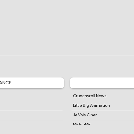
ANCE
Crunchyroll News
Little Big Animation
Je Vais Ciner
MidouMir