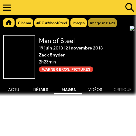
Cinéma
#DC #ManofSteel
Images
Image n°11420
Man of Steel
19 juin 2013
|
21 novembre 2013
Zack Snyder
2h23min
WARNER BROS. PICTURES
ACTU
DÉTAILS
IMAGES
VIDÉOS
CRITIQUE