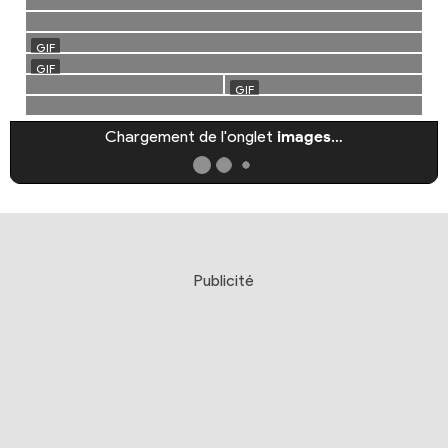
Chargement de l'onglet
images
…
Publicité