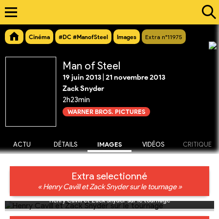
Cinéma
#DC #ManofSteel
Images
Extra n°11975
Man of Steel
19 juin 2013
|
21 novembre 2013
Zack Snyder
2h23min
WARNER BROS. PICTURES
ACTU
DÉTAILS
IMAGES
VIDÉOS
CRITIQUE
Extra selectionné
« Henry Cavill et Zack Snyder sur le tournage »
Henry Cavill et Zack Snyder sur le tournage