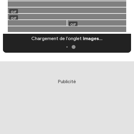
Chargement de l'onglet
images
…
Publicité