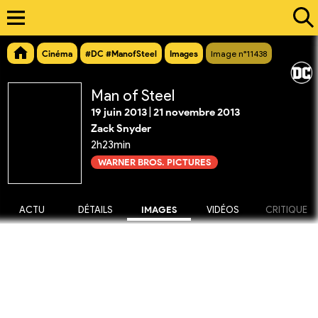
Cinéma
#DC #ManofSteel
Images
Image n°11438
Man of Steel
19 juin 2013
|
21 novembre 2013
Zack Snyder
2h23min
WARNER BROS. PICTURES
ACTU
DÉTAILS
IMAGES
VIDÉOS
CRITIQUE