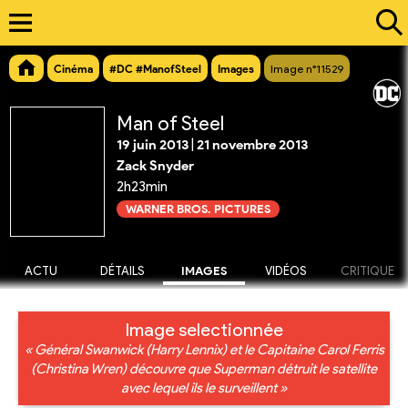
Cinéma
#DC #ManofSteel
Images
Image n°11529
Man of Steel
19 juin 2013
|
21 novembre 2013
Zack Snyder
2h23min
WARNER BROS. PICTURES
ACTU
DÉTAILS
IMAGES
VIDÉOS
CRITIQUE
Image selectionnée
« Général Swanwick (Harry Lennix) et le Capitaine Carol Ferris
(Christina Wren) découvre que Superman détruit le satellite
avec lequel ils le surveillent »