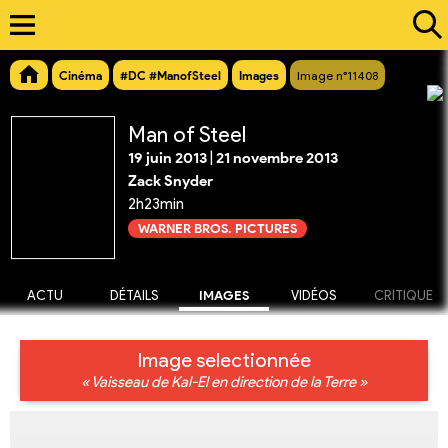
Cinéma
#DC #ManofSteel
Images
Image n°11408
Man of Steel
19 juin 2013
|
21 novembre 2013
Zack Snyder
2h23min
WARNER BROS. PICTURES
ACTU
DÉTAILS
IMAGES
VIDÉOS
CRITIQUE
Image selectionnée
« Vaisseau de Kal-El en direction de la Terre »