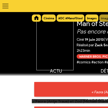
Cinéma
#DC #ManofSteel
Images
Imag
Man of St
Pas encore 
Ciné
19 juin 2013
|
V
Réalisé par
Zack Sn
2h23min
WARNER BROS. PI
#comics #action #a
ACTU
DÉT
« Faora (An
Faora (Antje