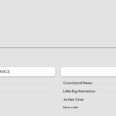
ANCE
Crunchyroll News
Little Big Animation
Je Vais Ciner
MidouMir