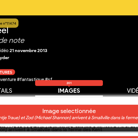
e n°11474
eel
de note
idéo
21 novembre 2013
yder
CTURES
venture #fantastique #sf
201
AILS
IMAGES
VID
Image selectionnée
tje Traue) et Zod (Michael Shannon) arrivent à Smallville dans la ferm
 Traue) et Zod (Michael Shannon) arrivent à Smallville dans la f