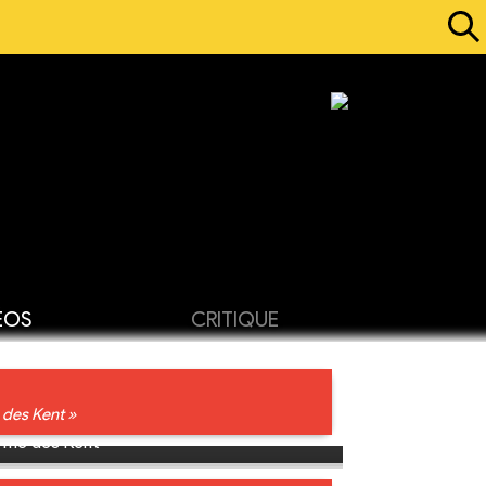
ÉOS
CRITIQUE
e des Kent »
erme des Kent