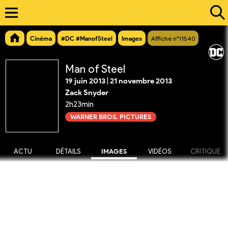
Cinéma
#DC #ManofSteel
Images
Affiche n°11540
Man of Steel
19 juin 2013
|
21 novembre 2013
Zack Snyder
2h23min
WARNER BROS. PICTURES
ACTU
DÉTAILS
IMAGES
VIDÉOS
CRITIQUE