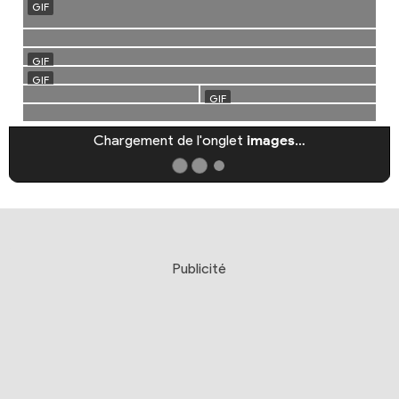
Chargement de l'onglet
images
…
Publicité