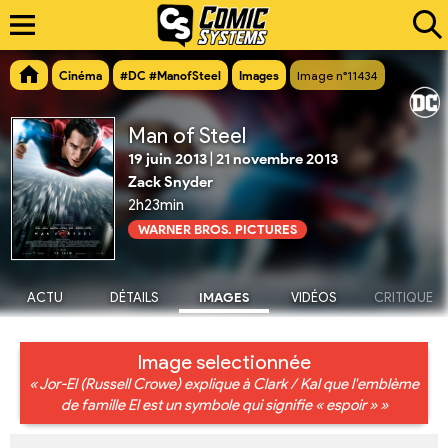
Cinéma
#DC #ManofSteel
Images
Image n°11434
Man of Steel
19 juin 2013
|
21 novembre 2013
Zack Snyder
2h23min
WARNER BROS. PICTURES
ACTU
DÉTAILS
IMAGES
VIDÉOS
CRITIQUE
Image selectionnée
« Jor-El (Russell Crowe) explique à Clark / Kal que l'emblème
de famille El est un symbole qui signifie « espoir » »