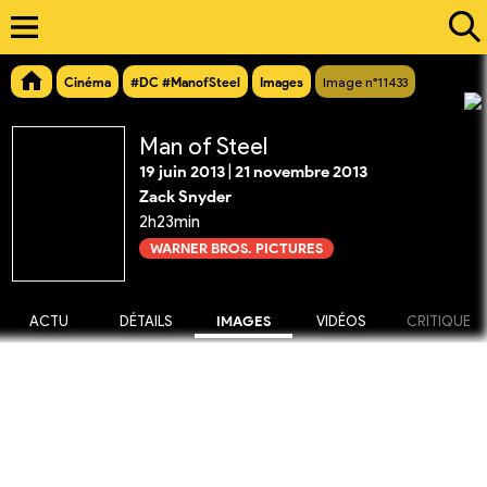
Cinéma
#DC #ManofSteel
Images
Image n°11433
Man of Steel
19 juin 2013
|
21 novembre 2013
Zack Snyder
2h23min
WARNER BROS. PICTURES
ACTU
DÉTAILS
IMAGES
VIDÉOS
CRITIQUE