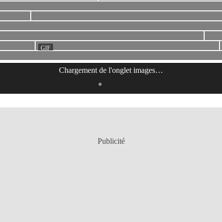
Chargement de l'onglet
images
…
Publicité