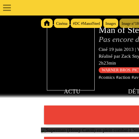
Cinéma
#DC #ManofSteel
Images
Image n°1
Man of Ste
Pas encore d
Ciné
19 juin 2013
|
Réalisé par
Zack Sn
2h23min
WARNER BROS. PI
#comics #action #ave
ACTU
DÉT