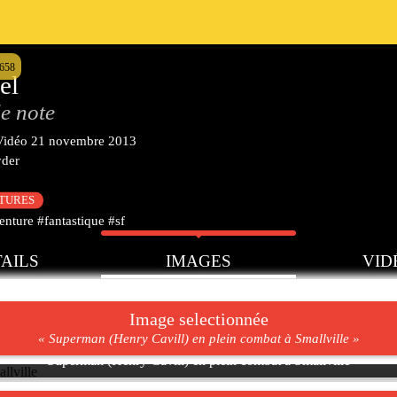
8658
el
e note
Vidéo
21 novembre 2013
yder
CTURES
nture #fantastique #sf
AILS
IMAGES
VID
Image selectionnée
« Superman (Henry Cavill) en plein combat à Smallville »
Superman (Henry Cavill) en plein combat à Smallville