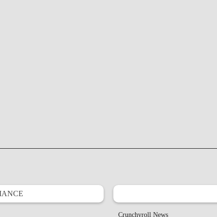
IANCE
Crunchyroll News