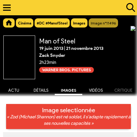
Cinéma
#DC #ManofSteel
Images
Image n°11496
Man of Steel
19 juin 2013
|
21 novembre 2013
Zack Snyder
2h23min
WARNER BROS. PICTURES
ACTU
DÉTAILS
IMAGES
VIDÉOS
CRITIQUE
Image selectionnée
« Zod (Michael Shannon) est né soldat, il s'adapte rapidement à
ses nouvelles capacités »