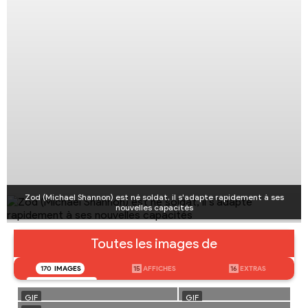
Zod (Michael Shannon) est né soldat, il s'adapte rapidement à ses
nouvelles capacités
Toutes les images de
170
IMAGES
15
AFFICHES
16
EXTRAS