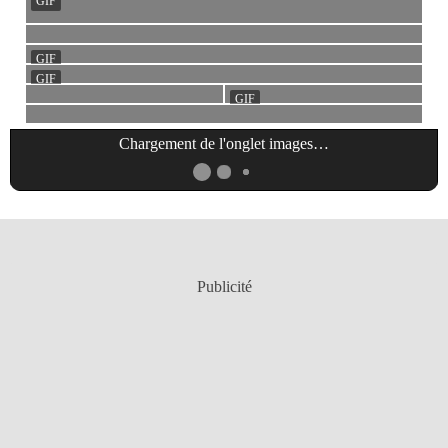
Chargement de l'onglet
images
…
Publicité