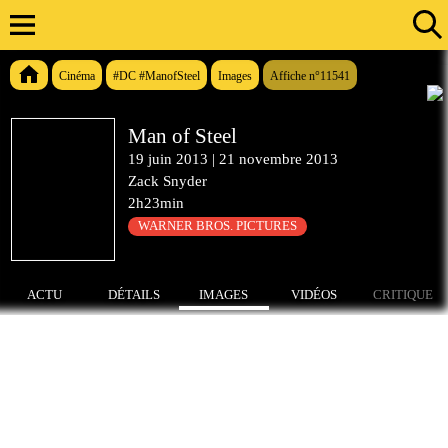
Cinéma
#DC #ManofSteel
Images
Affiche n°11541
Man of Steel
19 juin 2013
|
21 novembre 2013
Zack Snyder
2h23min
WARNER BROS. PICTURES
ACTU
DÉTAILS
IMAGES
VIDÉOS
CRITIQUE