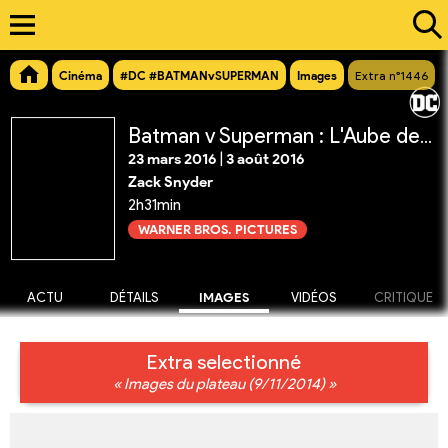
Cinéma
#DC #BATMANvSUPERMAN
Images
Extra n°1446
Batman v Superman : L'Aube de la Justice
23 mars 2016
|
3 août 2016
Zack Snyder
2h31min
WARNER BROS. PICTURES
ACTU
DÉTAILS
IMAGES
VIDÉOS
CRITIQUE
Extra selectionné
« Images du plateau (9/11/2014) »