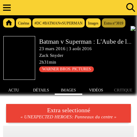
Cinéma
#DC #BATMANvSUPERMAN
Images
Extra n°3819
Batman v Superman : L'Aube de la Justice
23 mars 2016
|
3 août 2016
Zack Snyder
2h31min
WARNER BROS. PICTURES
ACTU
DÉTAILS
IMAGES
VIDÉOS
CRITIQUE
Extra selectionné
« UNEXPECTED HEROES: Panneaux du centre »