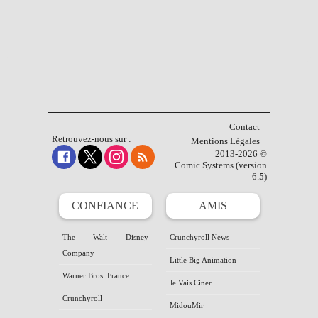
Contact
Retrouvez-nous sur :
Mentions Légales
2013-2026 ©
Comic.Systems (version
6.5)
CONFIANCE
AMIS
The Walt Disney
Crunchyroll News
Company
Little Big Animation
Warner Bros. France
Je Vais Ciner
Crunchyroll
MidouMir