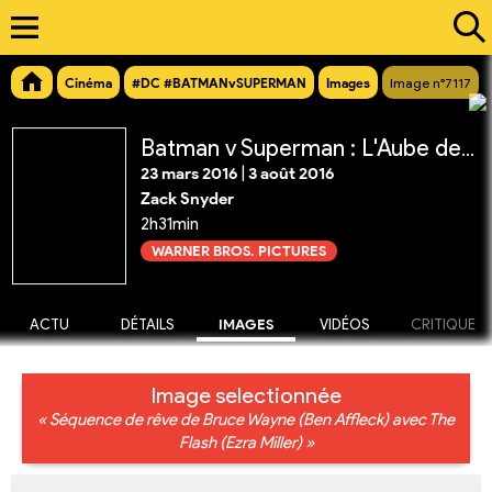
Cinéma
#DC #BATMANvSUPERMAN
Images
Image n°7117
Batman v Superman : L'Aube de la Justice
23 mars 2016
|
3 août 2016
Zack Snyder
2h31min
WARNER BROS. PICTURES
ACTU
DÉTAILS
IMAGES
VIDÉOS
CRITIQUE
Image selectionnée
« Séquence de rêve de Bruce Wayne (Ben Affleck) avec The
Flash (Ezra Miller) »