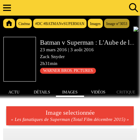
Cinéma
#DC #BATMANvSUPERMAN
Images
Image n°3053
Batman v Superman : L'Aube de la Justice
23 mars 2016
|
3 août 2016
Zack Snyder
2h31min
WARNER BROS. PICTURES
ACTU
DÉTAILS
IMAGES
VIDÉOS
CRITIQUE
Image selectionnée
« Les fanatiques de Superman (Total Film décembre 2015) »