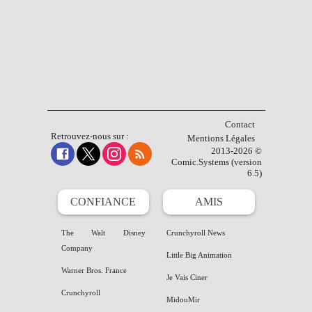
Contact
Retrouvez-nous sur :
Mentions Légales
2013-2026 ©
Comic.Systems (version
6.5)
CONFIANCE
AMIS
The Walt Disney
Crunchyroll News
Company
Little Big Animation
Warner Bros. France
Je Vais Ciner
Crunchyroll
MidouMir