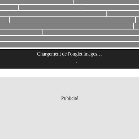
Chargement de l'onglet
images
…
Publicité