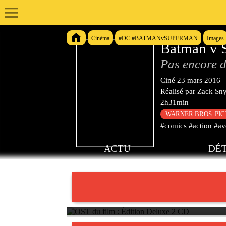
Cinéma
#DC #BATMANvSUPERMAN
Images
Batman v S
Pas encore d
Ciné
23 mars 2016
|
Réalisé par
Zack Sn
2h31min
WARNER BROS. PI
#comics #action #av
ACTU
DÉT