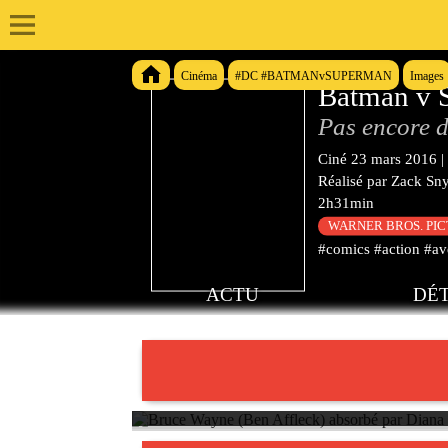
Cinéma
#DC #BATMANvSUPERMAN
Images
Batman v S
Pas encore d
Ciné
23 mars 2016
|
Réalisé par
Zack Sn
2h31min
WARNER BROS. PI
#comics #action #av
ACTU
DÉT