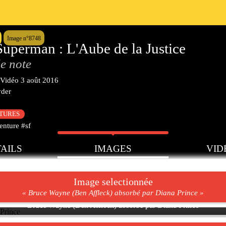
Image n°8748
uperman : L'Aube de la Justice
e note
Vidéo
3 août 2016
yder
CTURES
enture #sf
AILS
IMAGES
VID
Image selectionnée
« Bruce Wayne (Ben Affleck) absorbé par Diana Prince »
Bruce Wayne (Ben Affleck) absorbé par Diana Prince