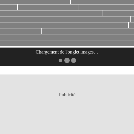
Chargement de l'onglet
images
…
Publicité