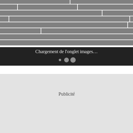
Chargement de l'onglet
images
…
Publicité