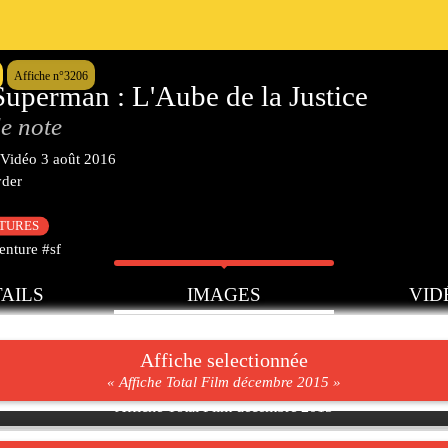
Affiche n°3206
uperman : L'Aube de la Justice
e note
Vidéo
3 août 2016
yder
CTURES
enture #sf
AILS
IMAGES
VID
Affiche selectionnée
« Affiche Total Film décembre 2015 »
Affiche Total Film décembre 2015