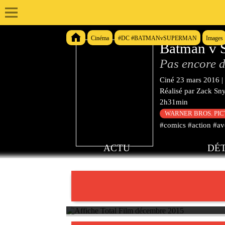
Cinéma
#DC #BATMANvSUPERMAN
Images
Batman v S
Pas encore d
Ciné
23 mars 2016
|
Réalisé par
Zack Sn
2h31min
WARNER BROS. PI
#comics #action #av
ACTU
DÉT