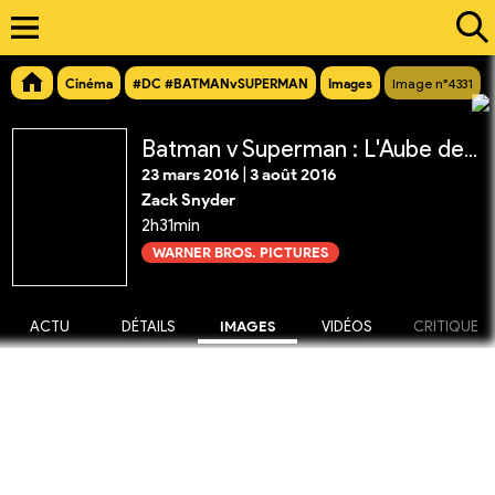
Cinéma
#DC #BATMANvSUPERMAN
Images
Image n°4331
Batman v Superman : L'Aube de la Justice
23 mars 2016
|
3 août 2016
Zack Snyder
2h31min
WARNER BROS. PICTURES
ACTU
DÉTAILS
IMAGES
VIDÉOS
CRITIQUE