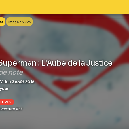
es
Image n°2796
Superman : L'Aube de la Justice
de note
Vidéo
3 août 2016
yder
CTURES
venture #sf