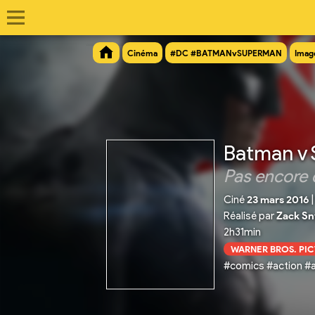
Cinéma
#DC #BATMANvSUPERMAN
Imag
Batman v 
Pas encore 
Ciné
23 mars 2016
|
Réalisé par
Zack Sn
2h31min
WARNER BROS. PI
#comics #action #a