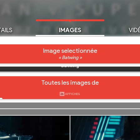
AILS
IMAGES
VID
Image selectionnée
« Batwing »
Batwing
Toutes les images de
26
AFFICHES