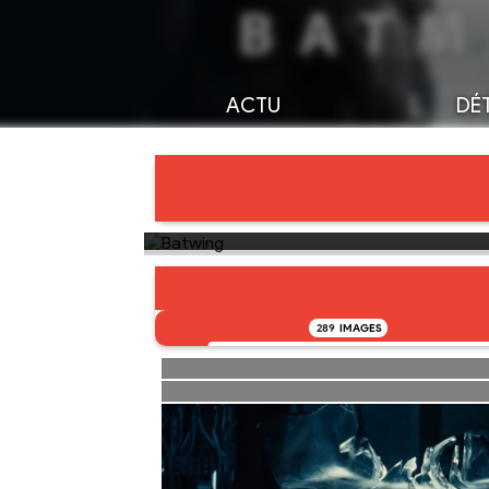
ACTU
DÉT
289
IMAGES