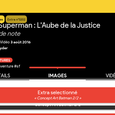
es
Extra n°3202
Superman : L'Aube de la Justice
de note
Vidéo
3 août 2016
yder
CTURES
venture #sf
AILS
IMAGES
VID
Extra selectionné
« Concept Art Batman 2/2 »
Concept Art Batman 2/2