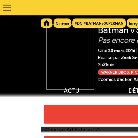
Cinéma
#DC #BATMANvSUPERMAN
Imag
Batman v 
Pas encore 
Ciné
23 mars 2016
|
Réalisé par
Zack Sn
2h31min
WARNER BROS. PI
#comics #action #a
ACTU
DÉT