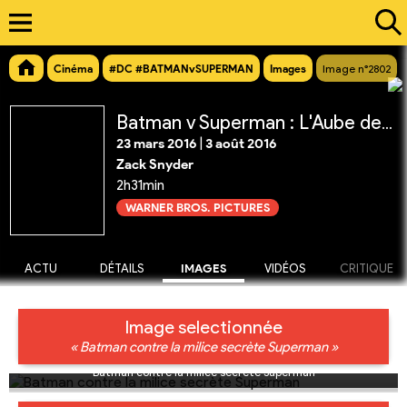
Cinéma
#DC #BATMANvSUPERMAN
Images
Image n°2802
Batman v Superman : L'Aube de la Justice
23 mars 2016
|
3 août 2016
Zack Snyder
2h31min
WARNER BROS. PICTURES
ACTU
DÉTAILS
IMAGES
VIDÉOS
CRITIQUE
Image selectionnée
« Batman contre la milice secrète Superman »
Batman contre la milice secrète Superman