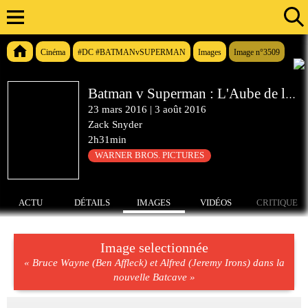
Cinéma
#DC #BATMANvSUPERMAN
Images
Image n°3509
Batman v Superman : L'Aube de la Justice
23 mars 2016
|
3 août 2016
Zack Snyder
2h31min
WARNER BROS. PICTURES
ACTU
DÉTAILS
IMAGES
VIDÉOS
CRITIQUE
Image selectionnée
« Bruce Wayne (Ben Affleck) et Alfred (Jeremy Irons) dans la
nouvelle Batcave »