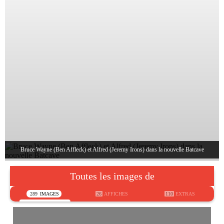
Bruce Wayne (Ben Affleck) et Alfred (Jeremy Irons) dans la nouvelle Batcave
Toutes les images de
289
IMAGES
26
AFFICHES
110
EXTRAS