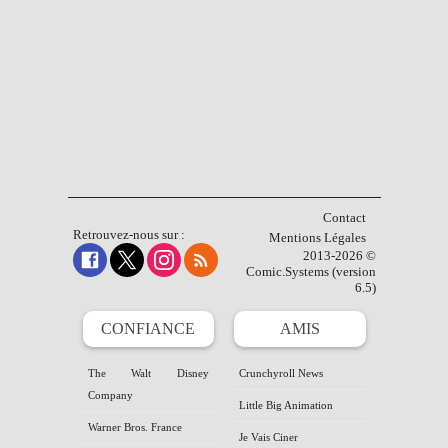
Contact
Retrouvez-nous sur :
Mentions Légales
2013-2026 ©
Comic.Systems (version
6.5)
CONFIANCE
AMIS
The Walt Disney
Crunchyroll News
Company
Little Big Animation
Warner Bros. France
Je Vais Ciner