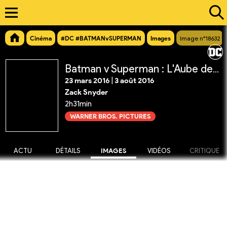
Cinéma
#DC #BATMANvSUPERMAN
Images
Image n°18632
Batman v Superman : L'Aube de la Justice
23 mars 2016
|
3 août 2016
Zack Snyder
2h31min
WARNER BROS. PICTURES
ACTU
DÉTAILS
IMAGES
VIDÉOS
CRITIQUE