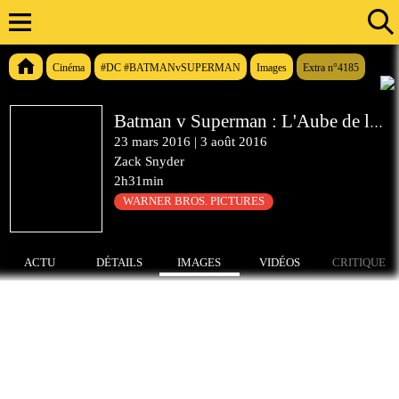
Cinéma
#DC #BATMANvSUPERMAN
Images
Extra n°4185
Batman v Superman : L'Aube de la Justice
23 mars 2016
|
3 août 2016
Zack Snyder
2h31min
WARNER BROS. PICTURES
ACTU
DÉTAILS
IMAGES
VIDÉOS
CRITIQUE