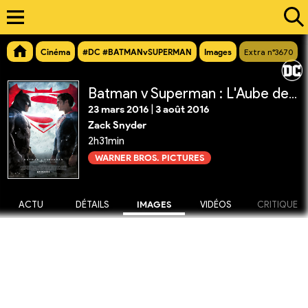
Cinéma
#DC #BATMANvSUPERMAN
Images
Extra n°3670
Batman v Superman : L'Aube de la Justice
23 mars 2016
|
3 août 2016
Zack Snyder
2h31min
WARNER BROS. PICTURES
ACTU
DÉTAILS
IMAGES
VIDÉOS
CRITIQUE