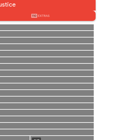
ustice
110
EXTRAS