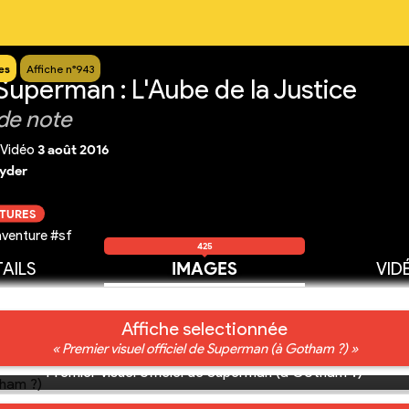
es
Affiche n°943
Superman : L'Aube de la Justice
de note
Vidéo
3 août 2016
yder
CTURES
venture #sf
425
AILS
IMAGES
VID
Affiche selectionnée
« Premier visuel officiel de Superman (à Gotham ?) »
Premier visuel officiel de Superman (à Gotham ?)