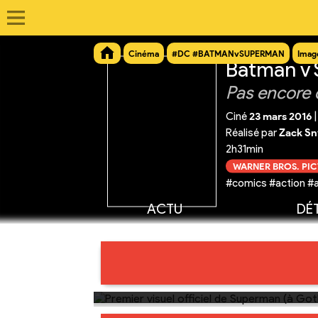
Cinéma
#DC #BATMANvSUPERMAN
Imag
Batman v 
Pas encore 
Ciné
23 mars 2016
|
Réalisé par
Zack Sn
2h31min
WARNER BROS. PI
#comics #action #a
ACTU
DÉT