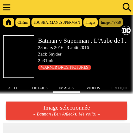
Cinéma
#DC #BATMANvSUPERMAN
Images
Image n°8750
Batman v Superman : L'Aube de la Justice
23 mars 2016
|
3 août 2016
Zack Snyder
2h31min
WARNER BROS. PICTURES
ACTU
DÉTAILS
IMAGES
VIDÉOS
CRITIQUE
Image selectionnée
« Batman (Ben Affleck): Me voilà! »