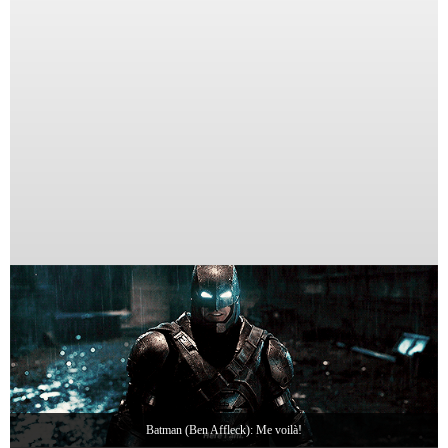
Batman (Ben Affleck): Me voilà!