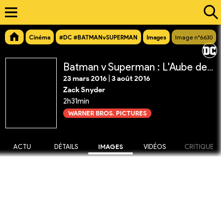
Cinéma
#DC #BATMANvSUPERMAN
Images
Image n°6630
Batman v Superman : L'Aube de la Justice
23 mars 2016
|
3 août 2016
Zack Snyder
2h31min
WARNER BROS. PICTURES
ACTU
DÉTAILS
IMAGES
VIDÉOS
CRITIQUE