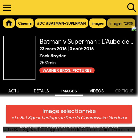
Cinéma
#DC #BATMANvSUPERMAN
Images
Image n°2905
Batman v Superman : L'Aube de la Justice
23 mars 2016
|
3 août 2016
Zack Snyder
2h31min
WARNER BROS. PICTURES
ACTU
DÉTAILS
IMAGES
VIDÉOS
CRITIQUE
Image selectionnée
« Le Bat Signal, héritage de l'ère du Commissaire Gordon »
Le Bat Signal, héritage de l'ère du Commissaire Gordon