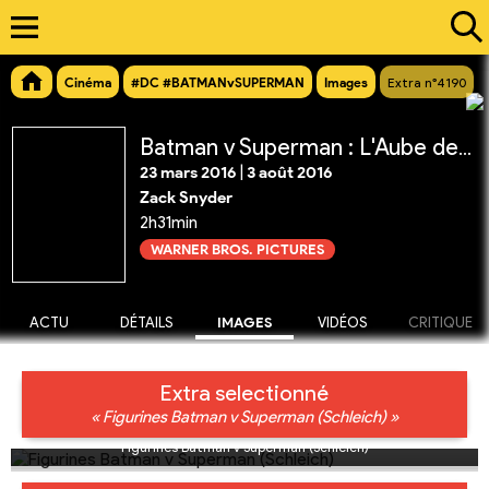
Cinéma
#DC #BATMANvSUPERMAN
Images
Extra n°4190
Batman v Superman : L'Aube de la Justice
23 mars 2016
|
3 août 2016
Zack Snyder
2h31min
WARNER BROS. PICTURES
ACTU
DÉTAILS
IMAGES
VIDÉOS
CRITIQUE
Extra selectionné
« Figurines Batman v Superman (Schleich) »
Figurines Batman v Superman (Schleich)