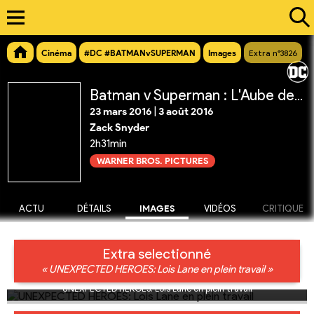
Cinéma
#DC #BATMANvSUPERMAN
Images
Extra n°3826
Batman v Superman : L'Aube de la Justice
23 mars 2016
|
3 août 2016
Zack Snyder
2h31min
WARNER BROS. PICTURES
ACTU
DÉTAILS
IMAGES
VIDÉOS
CRITIQUE
Extra selectionné
« UNEXPECTED HEROES: Lois Lane en plein travail »
UNEXPECTED HEROES: Lois Lane en plein travail