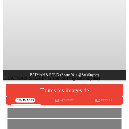
BATMAN & R2BIN (2 août 2014 @ZackSnyder)
Toutes les images de
289
IMAGES
26
AFFICHES
110
EXTRAS