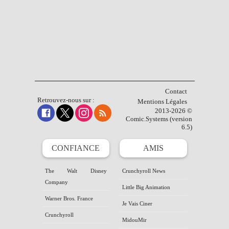
Contact
Retrouvez-nous sur :
Mentions Légales
2013-2026 ©
Comic.Systems (version
6.5)
CONFIANCE
AMIS
The Walt Disney
Crunchyroll News
Company
Little Big Animation
Warner Bros. France
Je Vais Ciner
Crunchyroll
MidouMir