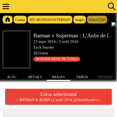
Cinéma
#DC #BATMANvSUPERMAN
Images
Extra n°2243
Batman v Superman : L'Aube de la Justice
23 mars 2016
|
3 août 2016
Zack Snyder
2h31min
WARNER BROS. PICTURES
ACTU
DÉTAILS
IMAGES
VIDÉOS
CRITIQUE
Extra selectionné
« BATMAN & R2BIN (2 août 2014 @ZackSnyder) »